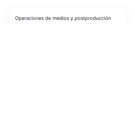
Operaciones de medios y postproducción
Bibliotecas de formación y conocimiento
empresarial
Equipos de eventos en vivo y webinars
Flujos OTT, deportes y educación de clientes