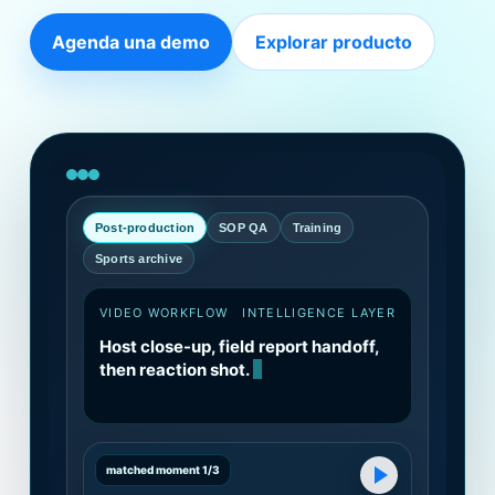
Agenda una demo
Explorar producto
Post-production
SOP QA
Training
Sports archive
VIDEO WORKFLOW
INTELLIGENCE LAYER
Host close-up, field report handoff,
then reaction shot.
matched moment 1/3