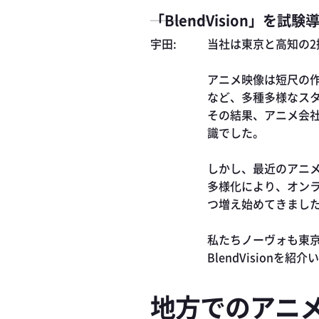
「BlendVision」
当社は東京と高知の
アニメ映像は短尺の
など、多種多様なス
その結果、アニメ会
識でした。
しかし、最近のアニ
多様化により、オン
つ増え始めてきまし
私たちノーヴォも東
BlendVisio
地方でのアニ