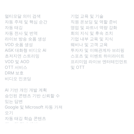
BlendVision
One
솔루션
멀티모달 의미 검색
기업 교육 및 기술
자동 주제 및 핵심 순간
직원 온보딩 및 역할 준비
자동 태깅
영업 및 파트너 역량 강화
자동 전사 및 번역
회의 지식 및 후속 조치
라이브 방송 숏폼 생성
기업 내부 교육 및 지식
VOD 숏폼 생성
웨비나 및 고객 교육
AiSK 대화형 비디오 AI
투자자 및 이해관계자 브리핑
초저지연 스트리밍
스포츠 및 이벤트 하이라이트
VOD 및 AOD
프리미엄 라이브 엔터테인먼트
OTT 서비스
및 OTT
DRM 보호
비디오 인코딩
BlendVision
AiM
AI 기반 개인 개발 계획
승인된 콘텐츠 기반 신뢰할 수
있는 답변
Google 및 Microsoft 자동 가져
오기
자동 태깅 학습 콘텐츠
퀴즈 및 평가 생성
SOP 및 에이전틱 스킬 생성