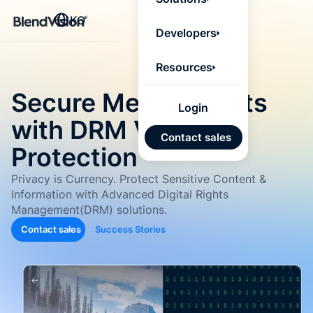
BlendV
KO
Agentic L
Developers
that turns
knowledge
personaliz
Resources
actions.
Learn mor
Secure Media Assets
Login
with DRM Video
AI 기반
Contact sales
개발 계
Protection
승인된
Privacy is Currency. Protect Sensitive Content &
기반 신
Information with Advanced Digital Rights
있는 답
Management(DRM) solutions.
Contact sales
Success Stories
Google
Micros
가져오
자동 태