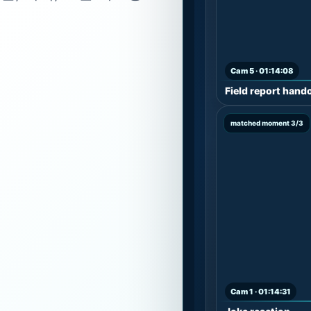
Cam 5 · 01:14:08
Field report hand
matched moment 3/3
Cam 1 · 01:14:31