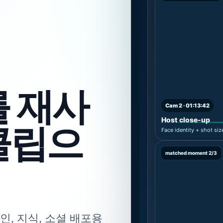
를 재사
Cam 2 · 01:13:42
Host close-up
클립으
Face identity + shot siz
matched moment 2/3
인, 지식, 소셜 배포용