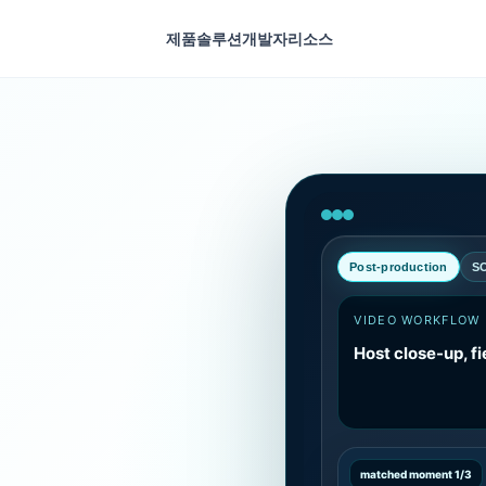
제품
솔루션
개발자
리소스
Post-production
S
VIDEO WORKFLOW
Host close-up, fi
matched moment 1/3