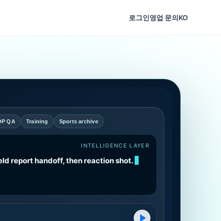
로그인
영업 문의
KO
OP QA
Training
Sports archive
INTELLIGENCE LAYER
eld report handoff, then reaction shot.