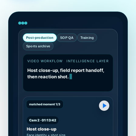
Post-production
SOP QA
Training
Sports archive
VIDEO WORKFLOW
INTELLIGENCE LAYER
Host close-up, field report handoff,
then reaction shot.
matched moment 1/3
Cam 2 · 01:13:42
Host close-up
Face identity + shot size