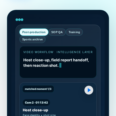
Post-production
SOP QA
Training
Sports archive
VIDEO WORKFLOW
INTELLIGENCE LAYER
Host close-up, field report handoff,
then reaction shot.
matched moment 1/3
Cam 2 · 01:13:42
Host close-up
Face identity + shot size