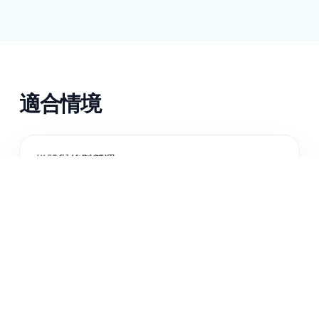
適合情境
媒體與後製營運
企業訓練與知識庫
直播活動與網路研討會團隊