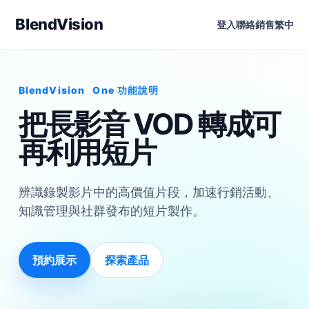
BlendVision
登入
聯絡銷售
繁中
BlendVision
One
功能說明
把長影音 VOD 轉成可
再利用短片
辨識錄製影片中的高價值片段，加速行銷活動、
知識管理與社群發布的短片製作。
預約展示
探索產品