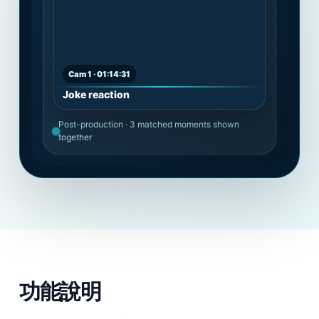
Cam 1 · 01:14:31
Joke reaction
Post-production · 3 matched moments shown
together
功能說明