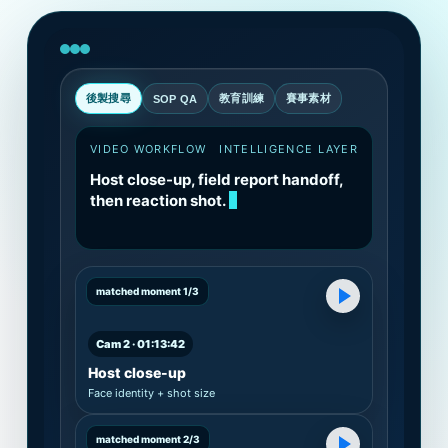
後製搜尋
教育訓練
賽事素材
SOP QA
VIDEO WORKFLOW
INTELLIGENCE LAYER
Host close-up, field report handoff,
then reaction shot.
matched moment 1/3
Cam 2 · 01:13:42
Host close-up
Face identity + shot size
matched moment 2/3