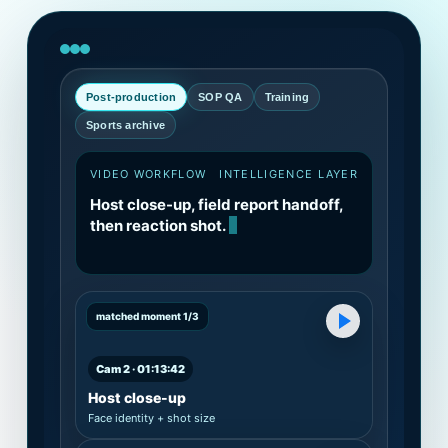
Post-production
SOP QA
Training
Sports archive
VIDEO WORKFLOW
INTELLIGENCE LAYER
Host close-up, field report handoff,
then reaction shot.
matched moment 1/3
Cam 2 · 01:13:42
Host close-up
Face identity + shot size