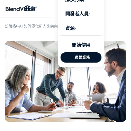
BlendV
繁
AI 驅動
開發者人員
台，將企
個人化學
了解更多
部落格
AI 如何優化新人訓練內容與教材設計，並提升教育
資源
訓練課程規劃效率？
AI 驅
開始使用
發展計
聯繫業務
來自核
的可信
Google
Micros
匯入
自動標
習內容
測驗與