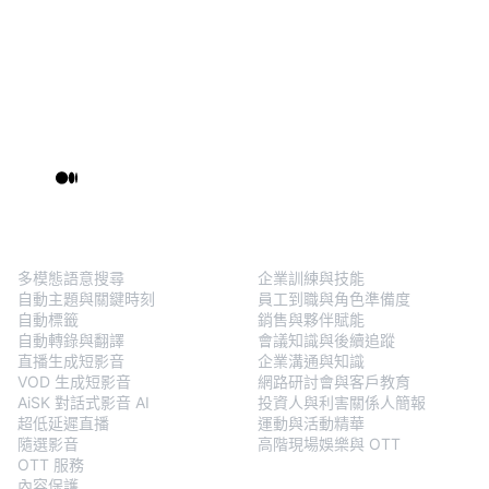
BlendVision
One
解決方案
多模態語意搜尋
企業訓練與技能
自動主題與關鍵時刻
員工到職與角色準備度
自動標籤
銷售與夥伴賦能
自動轉錄與翻譯
會議知識與後續追蹤
直播生成短影音
企業溝通與知識
VOD 生成短影音
網路研討會與客戶教育
AiSK 對話式影音 AI
投資人與利害關係人簡報
超低延遲直播
運動與活動精華
隨選影音
高階現場娛樂與 OTT
OTT 服務
內容保護