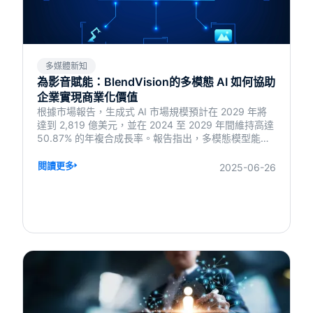
多媒體新知
為影音賦能：BlendVision的多模態 AI 如何協助
企業實現商業化價值
根據市場報告，生成式 AI 市場規模預計在 2029 年將
達到 2,819 億美元，並在 2024 至 2029 年間維持高達
50.87% 的年複合成長率。報告指出，多模態模型能夠
同時處理圖像與文字等不同模態的數據，顯著擴大應用
範疇並提高功能性，為自動化、創新和個人化服務創造
閱讀更多
2025-06-26
了前所未有的機會。 然而，伴隨著生成式 AI 市場需求
的急速增長，企業面臨的不僅是技術層面的挑戰，更要
應對訓練成本指數型增長的壓力。在多模態模型的廣泛
應用背景下，如何實現技術研發與商業落地的平衡，已
成為關鍵課題。 BlendVision 擁有多年豐富的影音處理
與 AI 影音分析經驗，2018 年至今共分析過 2.05 億影
音 metadata，並處理過 2.9 億分鐘的影音編碼資訊。
在本文中將分享如何運用多模態模型，在跨模態資訊處
理中實現高效率與低成本的最佳平衡，並如何落地在不
同商業場景之中。