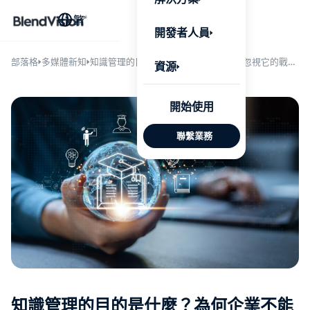
BlendV
繁
AI 驅動
開發者人員
台，將企
個人化學
了解更多
部落格
多媒體新知
知識管理的目的是什麼？為何企業不能忽視它的戰略
資源
價值？
AI 驅
開始使用
發展計
聯繫業務
來自核
的可信
Google
Micros
匯入
自動標
習內容
知識管理的目的是什麼？為何企業不能
測驗與