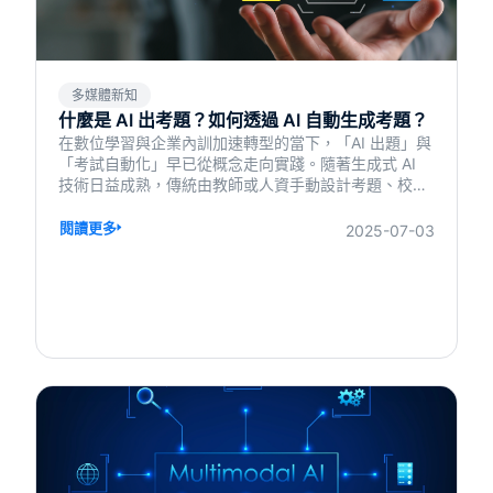
多媒體新知
什麼是 AI 出考題？如何透過 AI 自動生成考題？
在數位學習與企業內訓加速轉型的當下，「AI 出題」與
「考試自動化」早已從概念走向實踐。隨著生成式 AI
技術日益成熟，傳統由教師或人資手動設計考題、校對
答案、安排評量的流程，正在被大幅簡化甚至自動化。
這場革命，不僅節省了大量時間與人力，更讓學習變得
閱讀更多
2025-07-03
更即時、更個人化、更具互動性。無論是學校教育、企
業內訓，還是專業證照課程，都能透過 AI 實現更有效
率、更有策略性的學習設計，打造真正以「學習者為中
心」的智慧學習體驗。