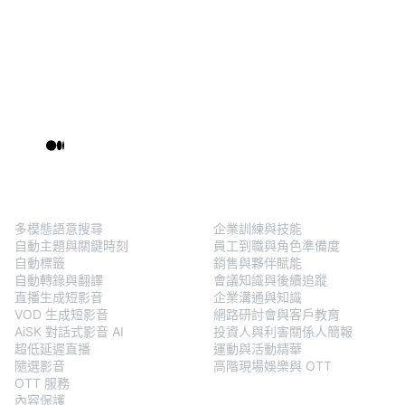
BlendVision
One
解決方案
多模態語意搜尋
企業訓練與技能
自動主題與關鍵時刻
員工到職與角色準備度
自動標籤
銷售與夥伴賦能
自動轉錄與翻譯
會議知識與後續追蹤
直播生成短影音
企業溝通與知識
VOD 生成短影音
網路研討會與客戶教育
AiSK 對話式影音 AI
投資人與利害關係人簡報
超低延遲直播
運動與活動精華
隨選影音
高階現場娛樂與 OTT
OTT 服務
內容保護