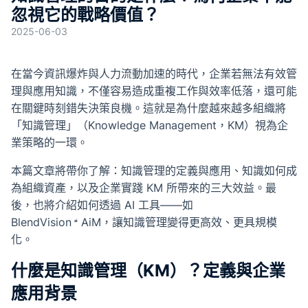
成
忽視它的戰略價值？
2025-06-03
SOP 與
Agent
生成
在當今資訊爆炸與人力流動加速的時代，企業若無法有效管
理與應用知識，不僅容易造成重複工作與效率低落，還可能
在關鍵時刻錯失決策良機。這就是為什麼越來越多組織將
Back
「知識管理」（Knowledge Management，KM）視為企
業策略的一環。
本篇文章將帶你了解：知識管理的定義與應用、知識如何成
為組織資產，以及企業實踐 KM 所帶來的三大效益。最
後，也將介紹如何透過 AI 工具——如
BlendVision
AiM
，讓知識管理變得更高效、更具規模
化。
什麼是知識管理（KM）？定義與企業
應用背景