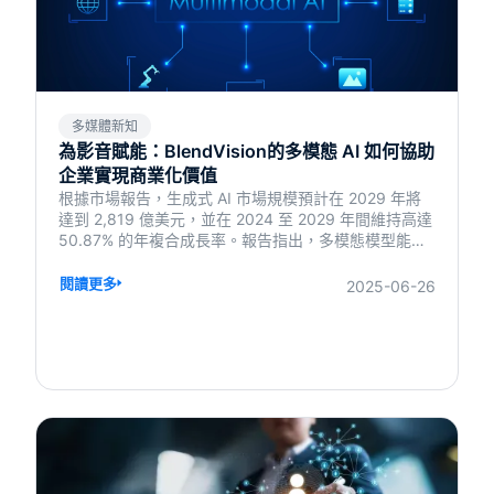
多媒體新知
為影音賦能：BlendVision的多模態 AI 如何協助
企業實現商業化價值
根據市場報告，生成式 AI 市場規模預計在 2029 年將
達到 2,819 億美元，並在 2024 至 2029 年間維持高達
50.87% 的年複合成長率。報告指出，多模態模型能夠
同時處理圖像與文字等不同模態的數據，顯著擴大應用
範疇並提高功能性，為自動化、創新和個人化服務創造
閱讀更多
2025-06-26
了前所未有的機會。 然而，伴隨著生成式 AI 市場需求
的急速增長，企業面臨的不僅是技術層面的挑戰，更要
應對訓練成本指數型增長的壓力。在多模態模型的廣泛
應用背景下，如何實現技術研發與商業落地的平衡，已
成為關鍵課題。 BlendVision 擁有多年豐富的影音處理
與 AI 影音分析經驗，2018 年至今共分析過 2.05 億影
音 metadata，並處理過 2.9 億分鐘的影音編碼資訊。
在本文中將分享如何運用多模態模型，在跨模態資訊處
理中實現高效率與低成本的最佳平衡，並如何落地在不
同商業場景之中。