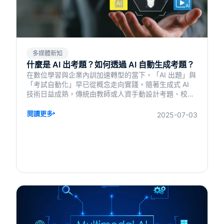
多媒體新知
什麼是 AI 出考題？如何透過 AI 自動生成考題？
在數位學習與企業內訓加速轉型的當下，「AI 出題」與
「考試自動化」早已從概念走向實踐。隨著生成式 AI
技術日益成熟，傳統由教師或人資手動設計考題、校對
答案、安排評量的流程，正在被大幅簡化甚至自動化。
這場革命，不僅節省了大量時間與人力，更讓學習變得
閱讀更多
2025-07-03
更即時、更個人化、更具互動性。無論是學校教育、企
業內訓，還是專業證照課程，都能透過 AI 實現更有效
率、更有策略性的學習設計，打造真正以「學習者為中
心」的智慧學習體驗。