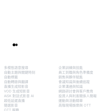
BlendVision
One
解決方案
多模態語意搜尋
企業訓練與技能
自動主題與關鍵時刻
員工到職與角色準備度
自動標籤
銷售與夥伴賦能
自動轉錄與翻譯
會議知識與後續追蹤
直播生成短影音
企業溝通與知識
VOD 生成短影音
網路研討會與客戶教育
AiSK 對話式影音 AI
投資人與利害關係人簡報
超低延遲直播
運動與活動精華
隨選影音
高階現場娛樂與 OTT
OTT 服務