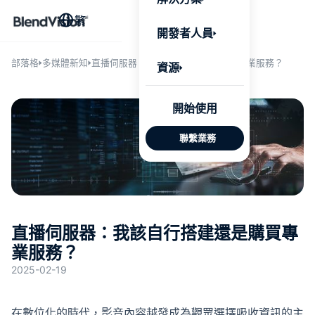
BlendV
繁
AI 驅動
開發者人員
台，將企
個人化學
了解更多
部落格
多媒體新知
直播伺服器：我該自行搭建還是購買專業服務？
資源
AI 驅
開始使用
發展計
聯繫業務
來自核
的可信
Google
Micros
匯入
直播伺服器：我該自行搭建還是購買專
業服務？
自動標
2025-02-19
習內容
在數位化的時代，影音內容越發成為觀眾選擇吸收資訊的主
測驗與