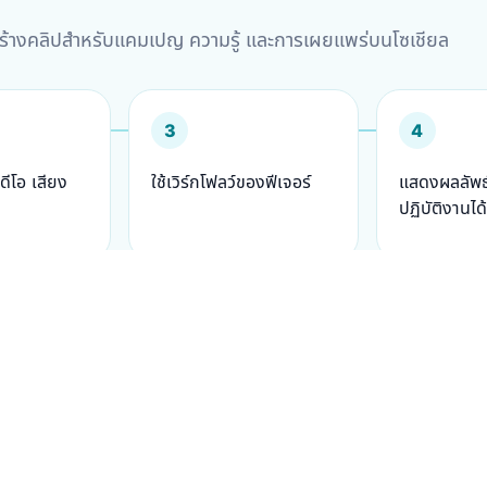
่งการสร้างคลิปสำหรับแคมเปญ ความรู้ และการเผยแพร่บนโซเชียล
3
4
ีโอ เสียง
ใช้เวิร์กโฟลว์ของฟีเจอร์
แสดงผลลัพธ์ท
า
ปฏิบัติงานได้
าะสม