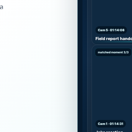
ยล
Cam 5 · 01:14:08
Field report hand
matched moment 3/3
Cam 1 · 01:14:31