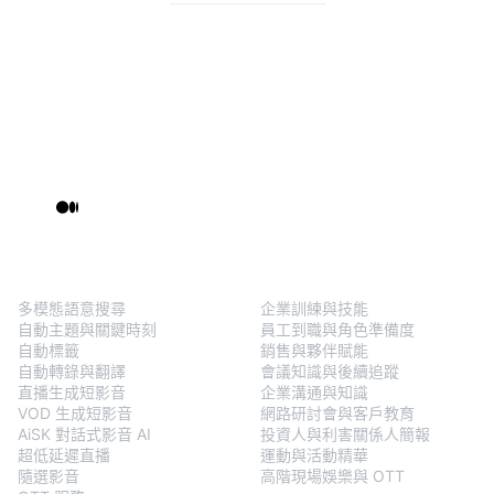
BlendVision
One
解決方案
多模態語意搜尋
企業訓練與技能
自動主題與關鍵時刻
員工到職與角色準備度
自動標籤
銷售與夥伴賦能
自動轉錄與翻譯
會議知識與後續追蹤
直播生成短影音
企業溝通與知識
VOD 生成短影音
網路研討會與客戶教育
AiSK 對話式影音 AI
投資人與利害關係人簡報
超低延遲直播
運動與活動精華
隨選影音
高階現場娛樂與 OTT