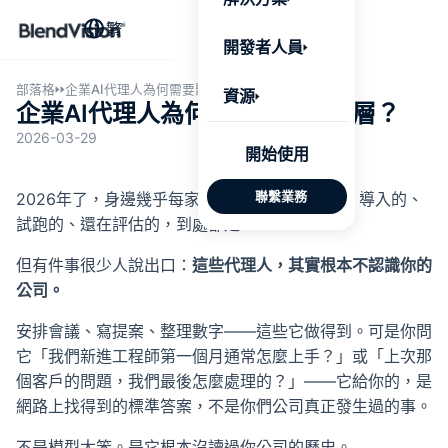
BlendV
繁
AI 驅動
開發者人員
台，將企
個人化學
了解更多
部落格
企業AI代理人為何需要影音知識層？
資源
企業AI代理人為何需要影音知識層？
2026-03-29
AI 驅
開始使用
發展計
聯繫業務
2026年了，身邊幾乎每家企業都在談AI代理人。導入的、
來自核
試跑的、還在評估的，到處都是。
的可信
但有件事很少人說出口：
這些代理人，其實根本不認識你的
Google
公司。
Micros
匯入
安排會議、寫提案、整理數字——這些它做得到。可是你問
它「我們新進工程師第一個月通常怎麼上手？」或「上次那
自動標
個客戶的問題，我們最後怎麼處理的？」——它給你的，是
習內容
網路上找得到的標準答案，不是你們公司真正發生過的事。
測驗與
不是模型太笨。是它根本沒讀過你公司的歷史。