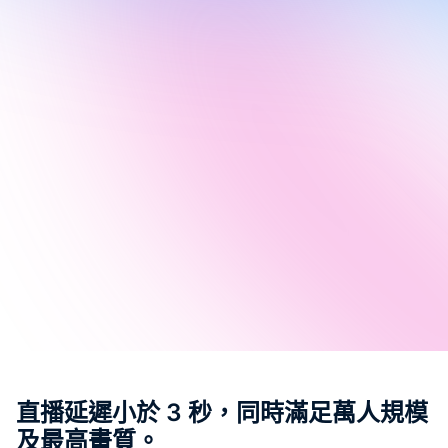
成
SOP 與
Agent
生成
Back
直播延遲小於 3 秒，同時滿足萬人規模
及最高畫質。