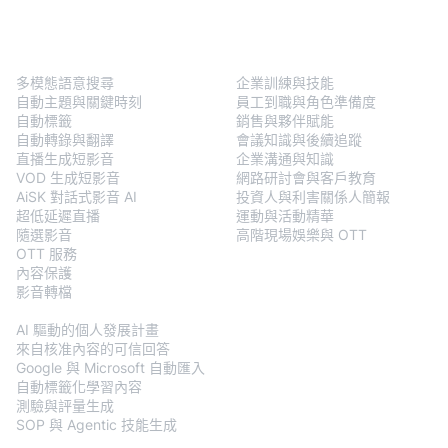
BlendVision
One
解決方案
多模態語意搜尋
企業訓練與技能
自動主題與關鍵時刻
員工到職與角色準備度
自動標籤
銷售與夥伴賦能
自動轉錄與翻譯
會議知識與後續追蹤
直播生成短影音
企業溝通與知識
VOD 生成短影音
網路研討會與客戶教育
AiSK 對話式影音 AI
投資人與利害關係人簡報
超低延遲直播
運動與活動精華
隨選影音
高階現場娛樂與 OTT
OTT 服務
內容保護
影音轉檔
BlendVision
AiM
AI 驅動的個人發展計畫
來自核准內容的可信回答
Google 與 Microsoft 自動匯入
自動標籤化學習內容
測驗與評量生成
SOP 與 Agentic 技能生成