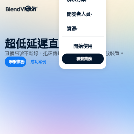
BlendV
繁
AI 驅動
開發者人員
台，將企
個人化學
了解更多
資源
超低延遲直播
AI 驅
開始使用
發展計
直播訊號不斷線，迅速傳遞攝影畫面到上萬個播放裝置。
聯繫業務
聯繫業務
成功案例
來自核
的可信
Google
Micros
匯入
自動標
習內容
測驗與