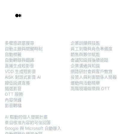
BlendVision
One
解決方案
多模態語意搜尋
企業訓練與技能
自動主題與關鍵時刻
員工到職與角色準備度
自動標籤
銷售與夥伴賦能
自動轉錄與翻譯
會議知識與後續追蹤
直播生成短影音
企業溝通與知識
VOD 生成短影音
網路研討會與客戶教育
AiSK 對話式影音 AI
投資人與利害關係人簡報
超低延遲直播
運動與活動精華
隨選影音
高階現場娛樂與 OTT
OTT 服務
內容保護
影音轉檔
BlendVision
AiM
AI 驅動的個人發展計畫
來自核准內容的可信回答
Google 與 Microsoft 自動匯入
自動標籤化學習內容