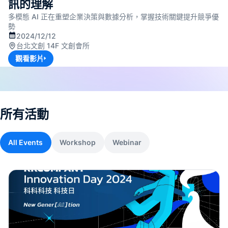
訊的理解
成
多模態 AI 正在重塑企業決策與數據分析，掌握技術關鍵提升競爭優
勢
SOP 與
2024/12/12
Agent
台北文創 14F 文創會所
生成
觀看影片
Back
所有活動
All Events
Workshop
Webinar