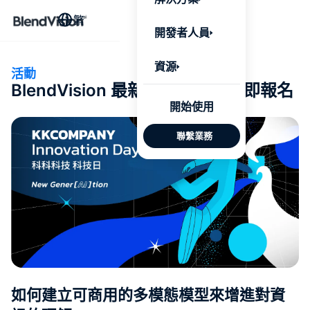
BlendV
繁
AI 驅動
開發者人員
台，將企
個人化學
了解更多
資源
活動
BlendVision 最新活動快訊，立即報名
AI 驅
開始使用
發展計
聯繫業務
來自核
的可信
Google
Micros
匯入
自動標
習內容
如何建立可商用的多模態模型來增進對資
測驗與