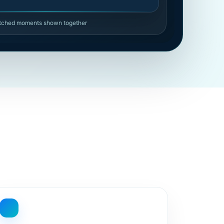
atched moments shown together