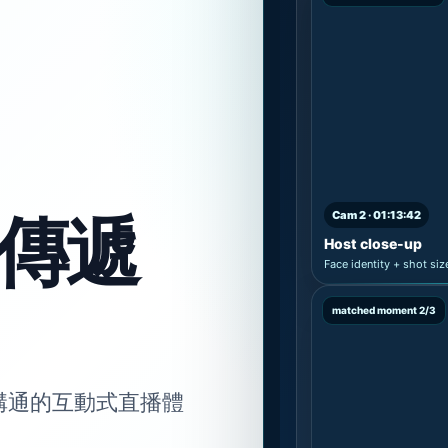
傳遞
Cam 2 · 01:13:42
Host close-up
Face identity + shot siz
matched moment 2/3
溝通的互動式直播體