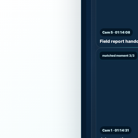
Cam 5 · 01:14:08
Field report hand
matched moment 3/3
Cam 1 · 01:14:31