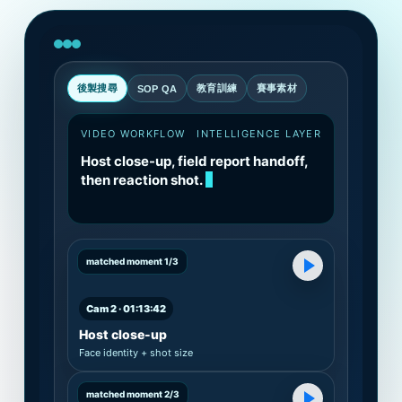
後製搜尋
教育訓練
賽事素材
SOP QA
VIDEO WORKFLOW
INTELLIGENCE LAYER
Host close-up, field report handoff,
then reaction shot.
matched moment 1/3
Cam 2 · 01:13:42
Host close-up
Face identity + shot size
matched moment 2/3