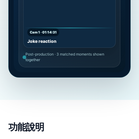
Cam 1 · 01:14:31
Joke reaction
Post-production · 3 matched moments shown
together
功能說明