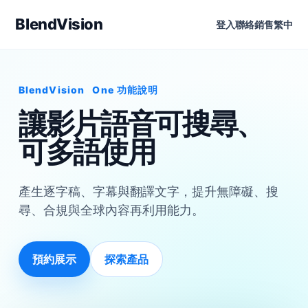
BlendVision
登入
聯絡銷售
繁中
BlendVision
One
功能說明
讓影片語音可搜尋、
可多語使用
產生逐字稿、字幕與翻譯文字，提升無障礙、搜
尋、合規與全球內容再利用能力。
預約展示
探索產品