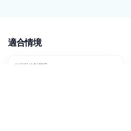
適合情境
媒體與後製營運
企業訓練與知識庫
直播活動與網路研討會團隊