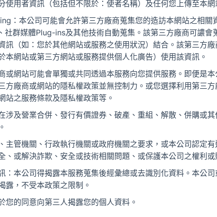
分使用者資訊（包括但不限於：使者名稱）及任何您上傳至本網
y Tracking：本公司可能會允許第三方廠商蒐集您的造訪本網站之
es、社群媒體Plug-ins及其他技術自動蒐集。該第三方廠商可
資訊（如：您於其他網站或服務之使用狀況）結合。該第三方廠
於本網站或第三方網站或服務提供個人化廣告）使用該資訊。
商或網站可能會單獨或共同透過本服務向您提供服務。即便是本
三方廠商或網站的隱私權政策並無控制力。或您選擇利用第三方
網站之服務條款及隱私權政策等。
在涉及營業合併、發行有價證券、破產、重組、解散、併購或其
。
、主管機關、行政執行機關或政府機關之要求，或本公司認定有
全、或解決詐欺、安全或技術相關問題、或保護本公司之權利或
訊：本公司得揭露本服務蒐集後經彙總或去識別化資料。本公司
揭露，不受本政策之限制。
於您的同意向第三人揭露您的個人資料。