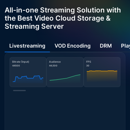
All-in-one Streaming Solution with
the Best Video Cloud Storage &
Streaming Server
Livestreaming
VOD Encoding
DRM
Pla
Bitrate (Input)
Audience
FPS
44500
44,500
30