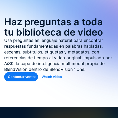
de Goo
Microso
Haz preguntas a toda
Conten
aprendi
tu biblioteca de video
con
etique
Usa preguntas en lenguaje natural para encontrar
automá
respuestas fundamentadas en palabras habladas,
escenas, subtítulos, etiquetas y metadatos, con
Genera
referencias de tiempo al video original. Impulsado por
cuestio
AiSK, la capa de inteligencia multimodal propia de
y
BlendVision dentro de
BlendVision
One
.
evalua
Contactar ventas
Watch video
Genera
SOP y
habilid
agénti
Back