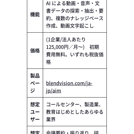
AI による動画・音声・文
書データの探索・抽出・要
機能
約、複数のナレッジベース
作成、動画文字起こし
(1企業/法人あたり
125,000円／月〜) 初期
価格
費用無料。いずれも税抜価
格
製品
ペー
blendvision.com/ja-
ジ
jp/aim
想定
コールセンター、製造業、
ユー
教育はじめとしたあらゆる
ザー
業界
想定
会議要約・振り返り、研