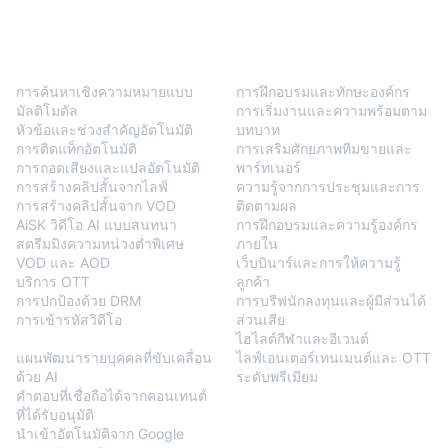
BlendVision
One
โซลูชัน
การค้นหาเชิงความหมายแบบ
การฝึกอบรมและทักษะองค์กร
มัลติโมดัล
การเริ่มงานและความพร้อมตาม
หัวข้อและช่วงสำคัญอัตโนมัติ
บทบาท
การติดแท็กอัตโนมัติ
การเสริมศักยภาพทีมขายและ
การถอดเสียงและแปลอัตโนมัติ
พาร์ทเนอร์
การสร้างคลิปสั้นจากไลฟ์
ความรู้จากการประชุมและการ
การสร้างคลิปสั้นจาก VOD
ติดตามผล
AiSK วิดีโอ AI แบบสนทนา
การฝึกอบรมและความรู้องค์กร
สตรีมมิงความหน่วงต่ำพิเศษ
ภายใน
VOD และ AOD
เว็บบินาร์และการให้ความรู้
บริการ OTT
ลูกค้า
การปกป้องด้วย DRM
การบรีฟนักลงทุนและผู้มีส่วนได้
การเข้ารหัสวิดีโอ
ส่วนเสีย
BlendVision
AiM
ไฮไลต์กีฬาและอีเวนต์
แผนพัฒนารายบุคคลที่ขับเคลื่อน
ไลฟ์เอนเตอร์เทนเมนต์และ OTT
ด้วย AI
ระดับพรีเมียม
คำตอบที่เชื่อถือได้จากคอนเทนต์
ที่ได้รับอนุมัติ
นำเข้าอัตโนมัติจาก Google