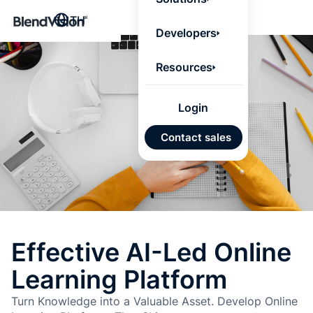
BlendV
TH
Agentic L
Developers
that turns
knowledge
personaliz
Resources
actions.
Learn mor
Login
แผนพั
Contact sales
บุคคลที่
เคลื่อนด
คำตอบที่
ได้จาก
เทนต์ที่ไ
อนุมัติ
Effective AI-Led Online
นำเข้าอ
Learning Platform
จาก Go
และ Mi
Turn Knowledge into a Valuable Asset. Develop Online