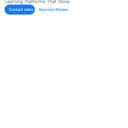
Learning Platforms That Shine.
คอนเทน
Contact sales
Success Stories
เรียนรู้
แท็กอัตโ
การสร้
ทดสอบ
ประเมิน
การสร้
และทัก
Agenti
Back