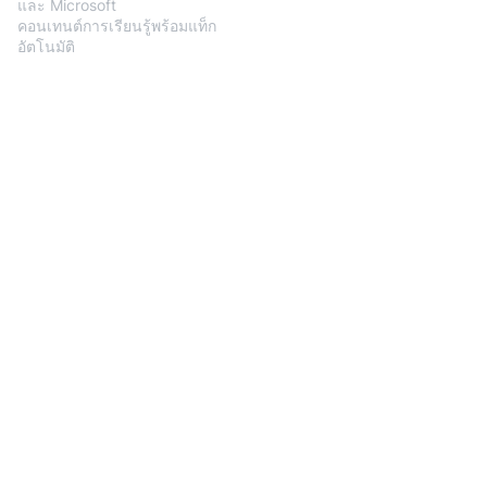
และ Microsoft
คอนเทนต์การเรียนรู้พร้อมแท็ก
อัตโนมัติ
การสร้างแบบทดสอบและการ
ประเมิน
การสร้าง SOP และทักษะแบบ
Agentic
Resources
Developers
Blog
BlendVision for Developers
Customer Stories
Documentation
Help Center
Release Notes
API References
Support
Company
About us
Press
Contact
Partners
Privacy Policy
©BlendVision AI. All Rights Reserved.