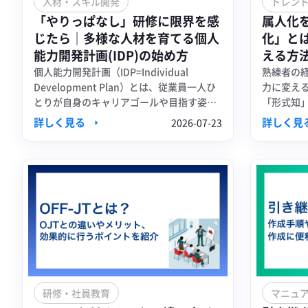
人材・スキル開発
トレン
「やりっぱなし」研修に限界を感
属人化
じたら｜多様な人材を育てる個人
化」と
能力開発計画(IDP)の始め方
える方
個人能力開発計画（IDP=Individual
熟練者の
Development Plan）とは、従業員一人ひ
力に変え
とりが自身のキャリアゴールや目指す姿を
「形式知
明確にし、そこに到達するために必要なス
のナレッ
詳しく見る
詳しく見
2026-07-23
キル・知識・経験を、いつ・どのように習
立つツー
得していくかを具体的に計画したドキュメ
ント、またはロードマップのことです。
研修・社員教育
マニュ