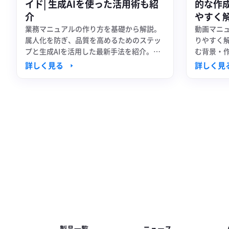
イド| 生成AIを使った活用術も紹
的な作
介
やすく
業務マニュアルの作り方を基礎から解説。
動画マニ
属人化を防ぎ、品質を高めるためのステッ
りやすく
プと生成AIを活用した最新手法を紹介。ツ
む背景・
ール・テンプレート情報も。
詳しく見る
詳しく見
Footer
製品一覧
ニュース