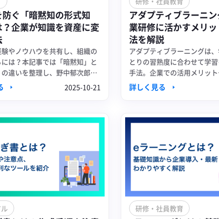
ド
研修・社員教育
を防ぐ「暗黙知の形式知
アダプティブラーニン
は？企業が知識を資産に変
業研修に活かすメリッ
法
法を解説
経験やノウハウを共有し、組織の
アダプティブラーニングは、
るには？本記事では「暗黙知」と
とりの習熟度に合わせて学習
」の違いを整理し、野中郁次郎氏
手法。企業での活用メリット
ジマネジメント理論と、実践に役
なツールを紹介します。
る
詳しく見る
2025-10-21
ルを紹介します。
アル
研修・社員教育