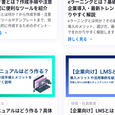
ぎ書とは？作成手順や注意
eラーニングとは？基
成に便利なツールを紹介
企業導入・最新トレン
りやすく解説
書とは何か？から作成手順・注意
なツールやテンプレートまで、効
eラーニングとは何か？その
果的に作成するためのポイントを
導入のメリット、選び方、最
すく解説します。
でをわかりやすく解説します
る
詳しく見る
アル
研修・社員教育
ニュアルはどう作る？具体
【企業向け】LMSと