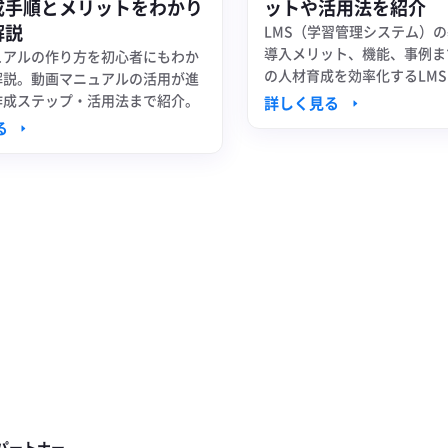
成手順とメリットをわかり
ットや活用法を紹介
解説
LMS（学習管理システム）
導入メリット、機能、事例ま
ュアルの作り方を初心者にもわか
の人材育成を効率化するLM
解説。動画マニュアルの活用が進
かりやすく紹介します。
作成ステップ・活用法まで紹介。
詳しく見る
る
パートナー