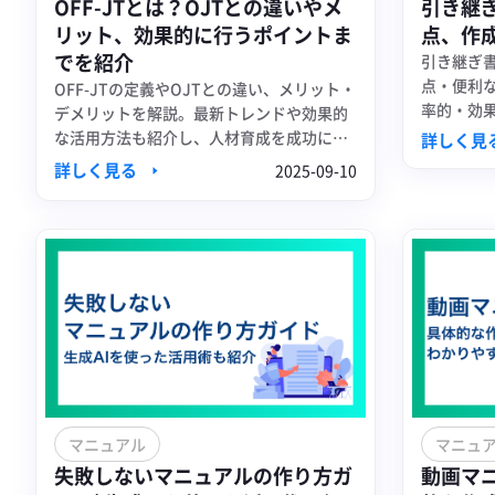
OFF-JTとは？OJTとの違いやメ
引き継
リット、効果的に行うポイントま
点、作
でを紹介
引き継ぎ
点・便利
OFF-JTの定義やOJTとの違い、メリット・
率的・効
デメリットを解説。最新トレンドや効果的
わかりや
な活用方法も紹介し、人材育成を成功に導
詳しく見
きます。
詳しく見る
2025-09-10
マニュアル
マニュ
失敗しないマニュアルの作り方ガ
動画マ